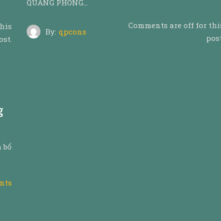
QUẢNG PHONG…
Comments are off for thi
this
By:
qpcons
post
ost.
g
h bổ
nts