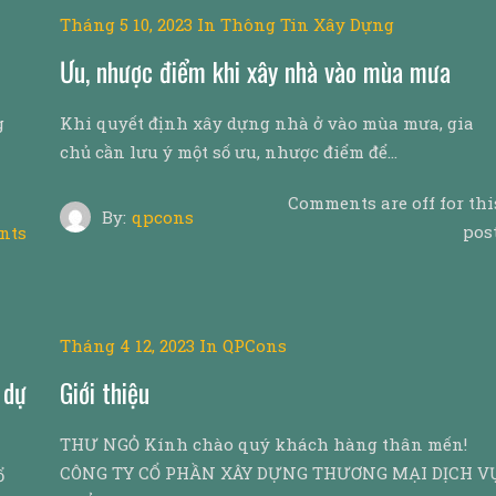
Tháng 5 10, 2023
In
Thông Tin Xây Dựng
Ưu, nhược điểm khi xây nhà vào mùa mưa
g
Khi quyết định xây dựng nhà ở vào mùa mưa, gia
chủ cần lưu ý một số ưu, nhược điểm để…
Comments are off for thi
By:
qpcons
post
nts
Tháng 4 12, 2023
In
QPCons
 dự
Giới thiệu
THƯ NGỎ Kính chào quý khách hàng thân mến!
CÔNG TY CỔ PHẦN XÂY DỰNG THƯƠNG MẠI DỊCH V
ổ